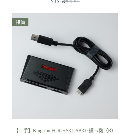
NT$
69
NT$
100
原
目
始
前
價
價
特價
格：
格：
NT$ 100。
NT$ 69。
【二手】Kingston FCR-HS3 USB3.0 讀卡機（B）