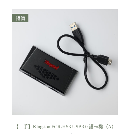
原
目
始
前
價
價
特價
格：
格：
NT$ 399。
NT$ 235。
【二手】Kingston FCR-HS3 USB3.0 讀卡機（A）