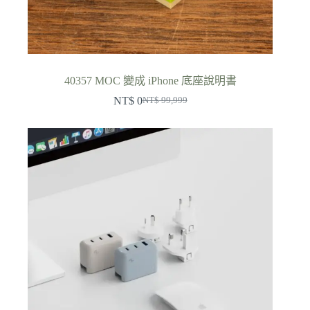
40357 MOC 變成 iPhone 底座說明書
NT$
0
NT$
99,999
原
目
始
前
價
價
格：
格：
NT$ 99,999。
NT$ 0。