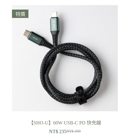
格
範
特價
圍：
NT$ 580
到
NT$ 780
【SHO-U】60W USB-C PD 快充線
NT$
235
NT$
399