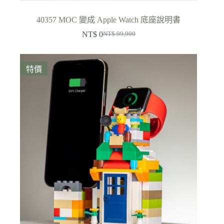
40357 MOC 變成 Apple Watch 底座說明書
NT$
0
NT$
99,999
原
目
始
前
價
價
特價
格：
格：
NT$ 99,999。
NT$ 0。