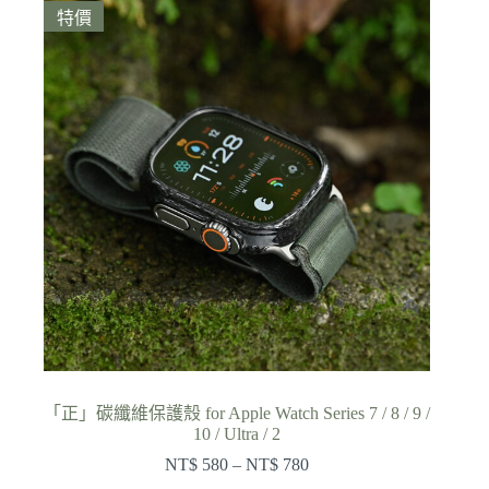
價
價
特價
格：
格：
NT$ 880。
NT$ 790。
「正」碳纖維保護殼 for Apple Watch Series 7 / 8 / 9 /
10 / Ultra / 2
NT$
580
–
NT$
780
價