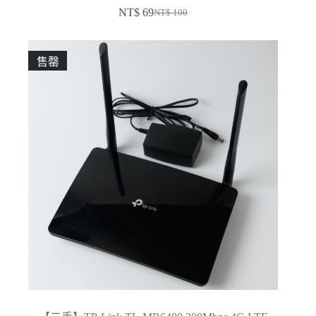
NT$
69
NT$
100
原
目
始
前
價
價
售罄
格：
格：
NT$ 100。
NT$ 69。