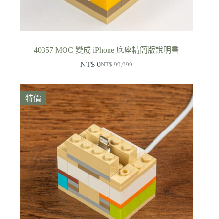
40357 MOC 變成 iPhone 底座精簡版說明書
NT$
0
NT$
99,999
原
目
始
前
價
價
特價
格：
格：
NT$ 99,999。
NT$ 0。