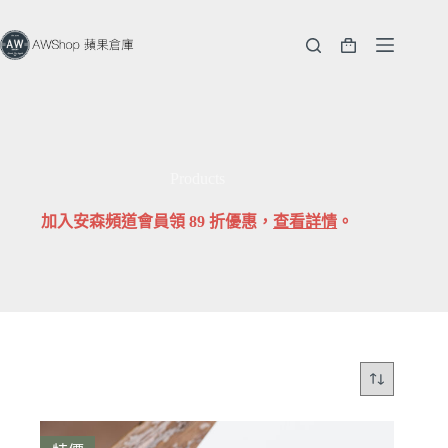
跳
至
購
主
物
要
車
內
容
Products
加入安森頻道會員領 89 折優惠，
查看詳情
。