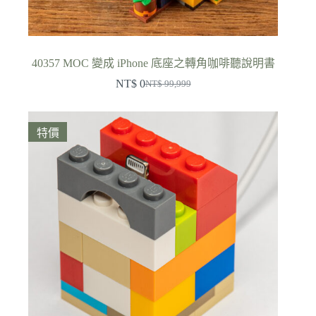
40357 MOC 變成 iPhone 底座之轉角咖啡聽說明書
NT$
0
NT$
99,999
原
目
始
前
價
價
特價
格：
格：
NT$ 99,999。
NT$ 0。