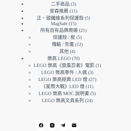
3
二手商品
3
個
11
安森推薦
11
產
個
5
正・碳纖維系列保護殼
5
品
產
個
15
MagSafe
15
21
個
品
產
所有自有品牌周邊
21
個
5
產
品
保護殼 / 框
5
個
產
12
品
傳輸 / 充電
12
產
個
品
4
其他
4
個
品
產
70
樂高 LEGO
70
產
個
品
1
LEGO 樂高《旋風忍者》電影
1
品
產
個
3
LEGO 樂高零件 / 人偶
3
品
個
產
27
LEGO 樂高經典 LED 燈
27
產
個
品
11
《星際大戰》LED 燈
11
品
個
產
5
LEGO 樂高 MOC 說明書
5
產
個
品
24
LEGO 樂高文具系列
24
個
品
產
產
品
品