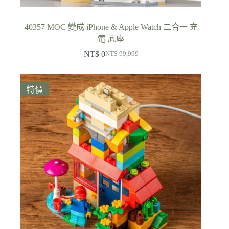
40357 MOC 變成 iPhone & Apple Watch 二合一 充
電 底座
NT$
0
NT$
99,999
原
目
始
前
價
價
特價
格：
格：
NT$ 99,999。
NT$ 0。