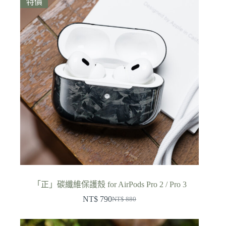
特價
「正」碳纖維保護殼 for AirPods Pro 2 / Pro 3
NT$
790
NT$
880
原
目
始
前