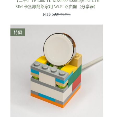
【二手】TP-Link TL-MR6400 300Mbps 4G LTE
SIM 卡無線網絡家用 Wi-Fi 路由器（分享器）
NT$
699
NT$
880
原
目
始
前
價
價
特價
格：
格：
NT$ 880。
NT$ 699。