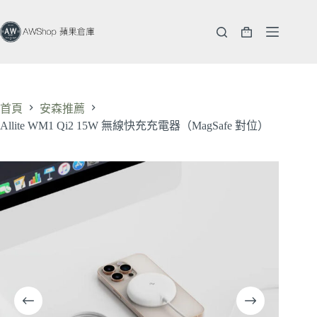
跳
至
購
主
物
要
車
內
容
首頁
安森推薦
Allite WM1 Qi2 15W 無線快充充電器（MagSafe 對位）