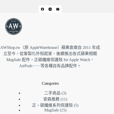
AWShop.tw（原 AppleWarehouse）蘋果倉庫自 2011 年成
立至今，從客製化外殼起家，後續推出各式蘋果相關
MagSafe 配件，正碳纖維保護殼 for Apple Watch、
AirPods⋯⋯等各種自有品牌配件。
Categories
3
二手商品
3
個
11
安森推薦
11
產
個
5
正・碳纖維系列保護殼
5
品
產
個
15
MagSafe
15