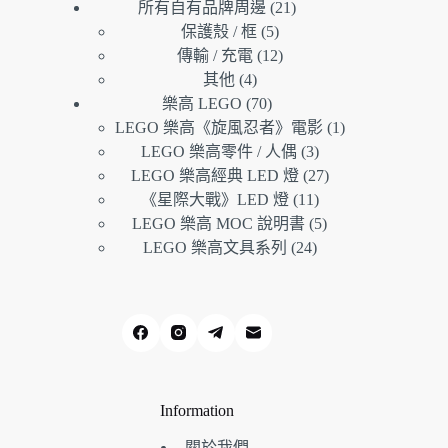
21
個
品
產
所有自有品牌周邊
21
個
5
產
品
保護殼 / 框
5
個
產
12
品
傳輸 / 充電
12
產
個
品
4
其他
4
個
品
產
70
樂高 LEGO
70
產
個
品
1
LEGO 樂高《旋風忍者》電影
1
品
產
個
3
LEGO 樂高零件 / 人偶
3
品
個
產
27
LEGO 樂高經典 LED 燈
27
產
個
品
11
《星際大戰》LED 燈
11
品
個
產
5
LEGO 樂高 MOC 說明書
5
產
個
品
24
LEGO 樂高文具系列
24
個
品
產
產
品
品
Information
關於我們