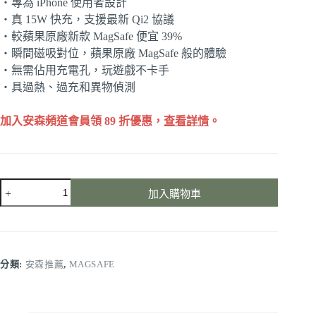
・專為 iPhone 使用者設計
・真 15W 快充，支援最新 Qi2 協議
・較蘋果原廠新款 MagSafe 便宜 39%
・瞬間磁吸對位，蘋果原廠 MagSafe 般的體驗
・無需佔用充電孔，玩遊戲不卡手
・具過熱、過充和異物偵測
加入安森頻道會員領 89 折優惠，
查看詳情
。
Allite
加入購物車
WM1
Qi2
15W
無
線
快
分類:
安森推薦
,
MAGSAFE
充
充
電