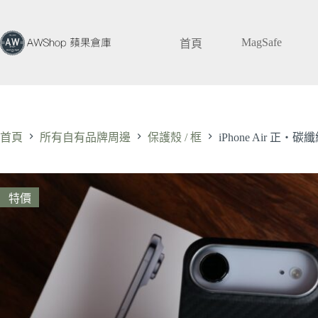
跳
至
MagSafe
主
首頁
要
內
容
首頁
所有自有品牌周邊
保護殼 / 框
iPhone Air 正・
特價