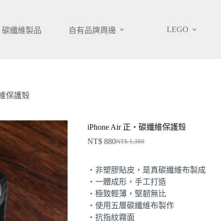
LEGO
碳纖維製品
自有品牌周邊
碳纖維保護殼
iPhone Air 正・碳纖維保護殼
NT$
880
NT$
1,380
原
目
始
前
・非塑膠貼皮，是真碳纖維布製成
價
價
・一體成形，手工打造
格：
格：
・極致輕薄，堅韌無比
NT$ 1,380。
NT$ 880。
・使用五層碳纖維布製作
・抗指紋霧面