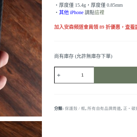
・厚度僅 15.4g，厚度僅 0.85mm
・
其他 iPhone
請點
這裡
加入安森頻道會員領 89 折優惠，
查看
尚有庫存 (允許無庫存下單)
iPhone
Air
正・
碳
纖
維
保
分類:
保護殼 / 框
,
所有自有品牌周邊
,
正・碳
護
殼
數
量