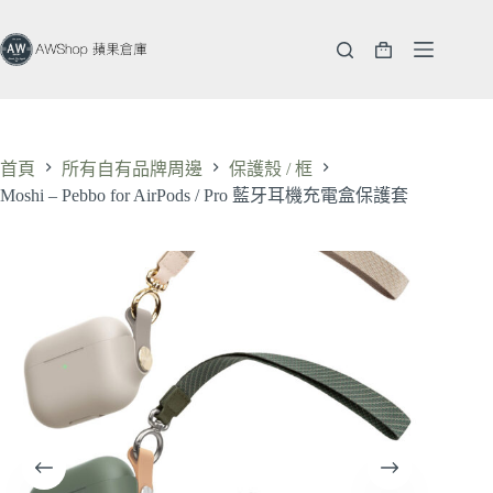
跳
至
購
主
物
要
車
內
容
首頁
所有自有品牌周邊
保護殼 / 框
Moshi – Pebbo for AirPods / Pro 藍牙耳機充電盒保護套