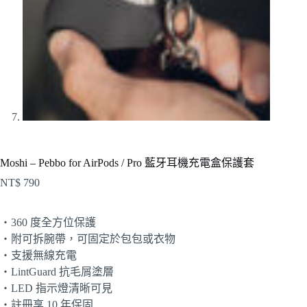
Moshi – Pebbo for AirPods / Pro 藍牙耳機充電盒保護套
NT$
790
・360 度全方位保護
・附可拆腕帶，可固定於包包或衣物
・支援無線充電
・LintGuard 抗毛屑塗層
・LED 指示燈清晰可見
・註冊享 10 年保固