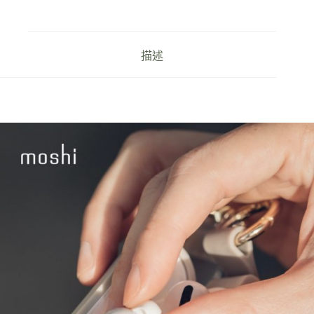
耳
機
充
電
描述
盒
保
護
套
數
量