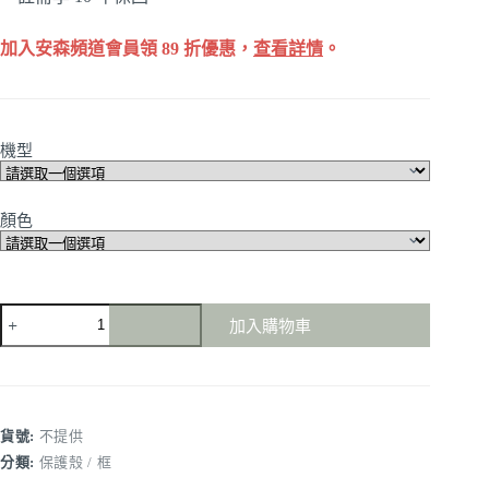
加入安森頻道會員領 89 折優惠，
查看詳情
。
機型
顏色
Moshi
加入購物車
-
Pebbo
for
AirPods
/
Pro
貨號:
不提供
藍
分類:
保護殼 / 框
牙