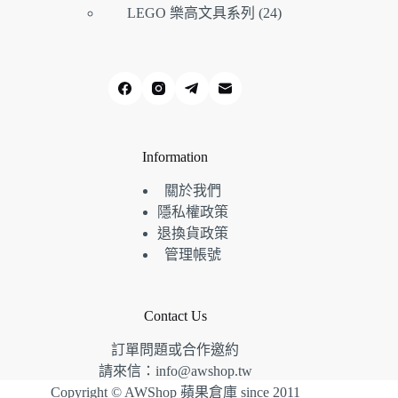
產
個
品
24
LEGO 樂高文具系列
24
個
品
產
產
品
品
Information
關於我們
隱私權政策
退換貨政策
管理帳號
Contact Us
訂單問題或合作邀約
請來信：
info@awshop.tw
Copyright © AWShop 蘋果倉庫 since 2011