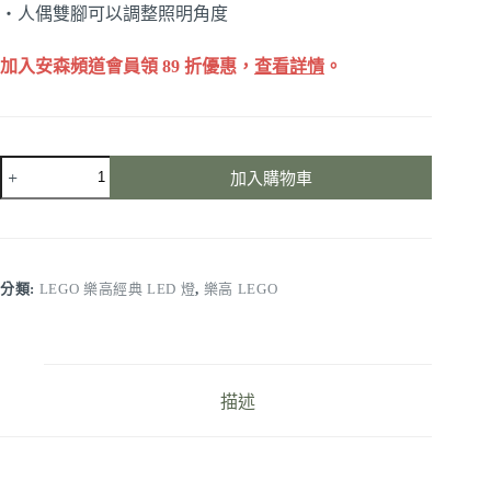
・人偶雙腳可以調整照明角度
加入安森頻道會員領 89 折優惠，
查看詳情
。
LEGO
加入購物車
樂
高
太
空
人
分類:
LEGO 樂高經典 LED 燈
,
樂高 LEGO
鑰
匙
圈
LED
燈
描述
（藍
色）
數
量