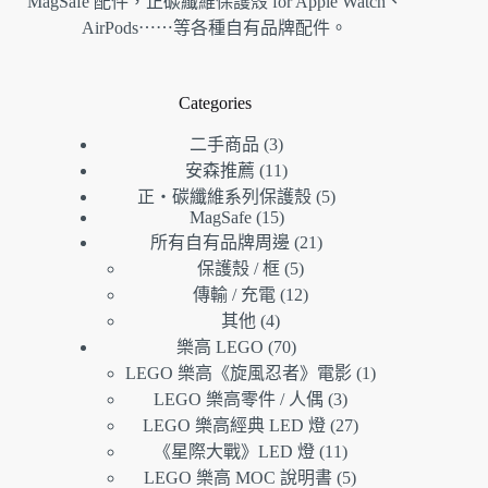
MagSafe 配件，正碳纖維保護殼 for Apple Watch、
AirPods⋯⋯等各種自有品牌配件。
Categories
3
二手商品
3
個
11
安森推薦
11
產
個
5
正・碳纖維系列保護殼
5
品
產
個
15
MagSafe
15
21
個
品
產
所有自有品牌周邊
21
個
5
產
品
保護殼 / 框
5
個
產
12
品
傳輸 / 充電
12
產
個
品
4
其他
4
個
品
產
70
樂高 LEGO
70
產
個
品
1
LEGO 樂高《旋風忍者》電影
1
品
產
個
3
LEGO 樂高零件 / 人偶
3
品
個
產
27
LEGO 樂高經典 LED 燈
27
產
個
品
11
《星際大戰》LED 燈
11
品
個
產
5
LEGO 樂高 MOC 說明書
5