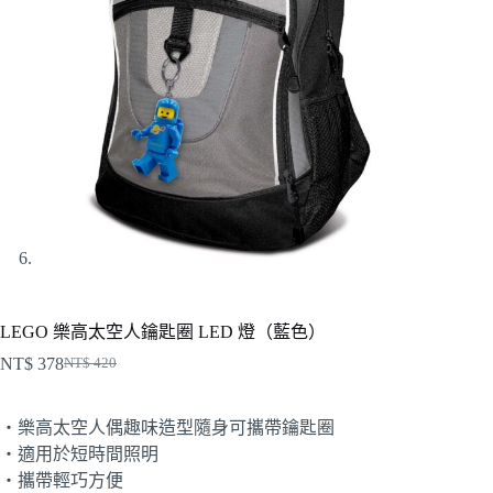
LEGO 樂高太空人鑰匙圈 LED 燈（藍色）
NT$
378
NT$
420
原
目
始
前
・樂高太空人偶趣味造型隨身可攜帶鑰匙圈
價
價
・適用於短時間照明
格：
格：
・攜帶輕巧方便
NT$ 420。
NT$ 378。