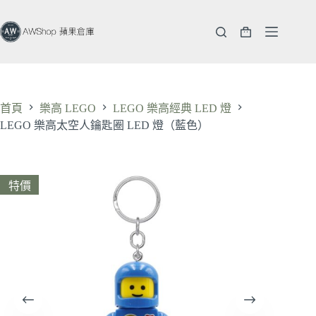
跳
至
購
主
物
要
車
內
容
首頁
樂高 LEGO
LEGO 樂高經典 LED 燈
LEGO 樂高太空人鑰匙圈 LED 燈（藍色）
特價