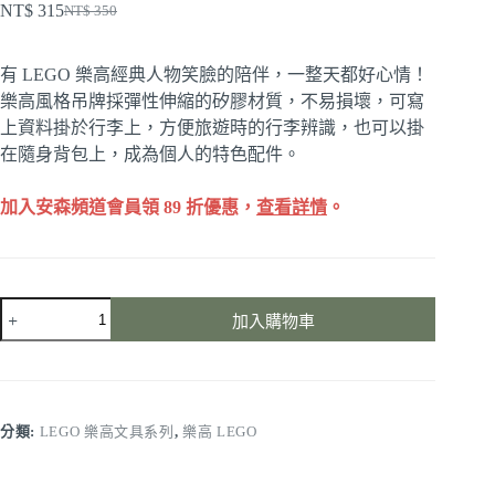
NT$
315
NT$
350
原
目
始
前
有 LEGO 樂高經典人物笑臉的陪伴，一整天都好心情！
價
價
樂高風格吊牌採彈性伸縮的矽膠材質，不易損壞，可寫
格：
格：
上資料掛於行李上，方便旅遊時的行李辨識，也可以掛
NT$ 350。
NT$ 315。
在隨身背包上，成為個人的特色配件。
加入安森頻道會員領 89 折優惠，
查看詳情
。
LEGO
加入購物車
樂
高
人
物
笑
分類:
LEGO 樂高文具系列
,
樂高 LEGO
臉
（女）
造