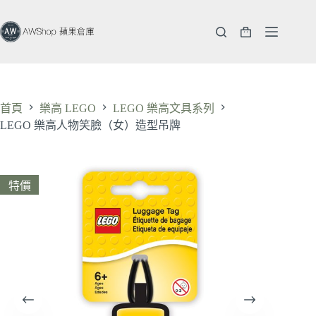
跳
至
購
主
物
要
車
內
容
首頁
樂高 LEGO
LEGO 樂高文具系列
LEGO 樂高人物笑臉（女）造型吊牌
特價