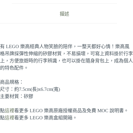
型
吊
描述
牌
數
量
有 LEGO 樂高經典人物笑臉的陪伴，一整天都好心情！樂高風
格吊牌採彈性伸縮的矽膠材質，不易損壞，可寫上資料掛於行李
上，方便旅遊時的行李辨識，也可以掛在隨身背包上，成為個人
的特色配件。
商品規格：
尺寸：約7.5cm(長)x6.7cm(寬)
主要材質：矽膠
點
這裡
看更多 LEGO 樂高原廠授權商品及免費 MOC 說明書。
點
這裡
看更多 LEGO 樂高盒組開箱。