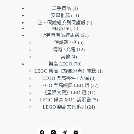
3
二手商品
3
個
11
安森推薦
11
產
個
5
正・碳纖維系列保護殼
5
品
產
個
15
MagSafe
15
21
個
品
產
所有自有品牌周邊
21
個
5
產
品
保護殼 / 框
5
個
產
12
品
傳輸 / 充電
12
產
個
品
4
其他
4
個
品
產
70
樂高 LEGO
70
產
個
品
1
LEGO 樂高《旋風忍者》電影
1
品
產
個
3
LEGO 樂高零件 / 人偶
3
品
個
產
27
LEGO 樂高經典 LED 燈
27
產
個
品
11
《星際大戰》LED 燈
11
品
個
產
5
LEGO 樂高 MOC 說明書
5
產
個
品
24
LEGO 樂高文具系列
24
個
品
產
產
品
品