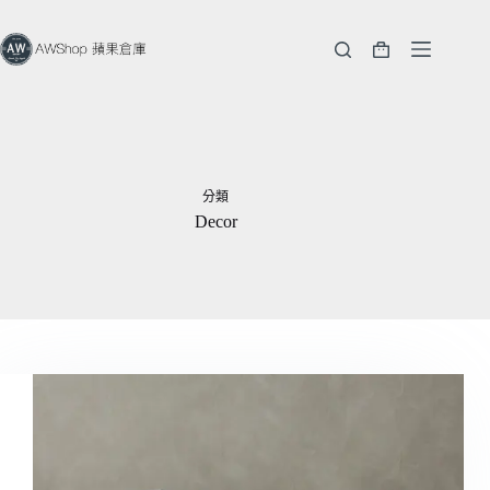
跳
至
購
主
物
要
車
內
容
分類
Decor