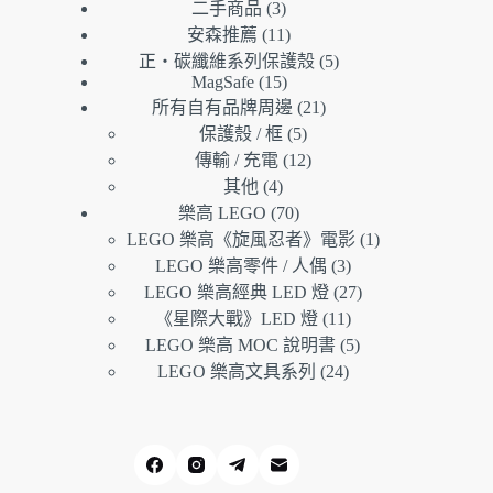
3
二手商品
3
個
11
安森推薦
11
產
個
5
正・碳纖維系列保護殼
5
品
產
個
15
MagSafe
15
21
個
品
產
所有自有品牌周邊
21
個
5
產
品
保護殼 / 框
5
個
產
12
品
傳輸 / 充電
12
產
個
品
4
其他
4
個
品
產
70
樂高 LEGO
70
產
個
品
1
LEGO 樂高《旋風忍者》電影
1
品
產
個
3
LEGO 樂高零件 / 人偶
3
品
個
產
27
LEGO 樂高經典 LED 燈
27
產
個
品
11
《星際大戰》LED 燈
11
品
個
產
5
LEGO 樂高 MOC 說明書
5
產
個
品
24
LEGO 樂高文具系列
24
個
品
產
產
品
品