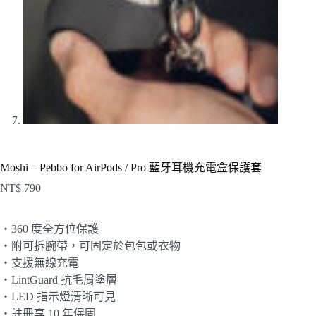
Moshi – Pebbo for AirPods / Pro 藍牙耳機充電盒保護套
NT$
790
・360 度全方位保護
・附可拆腕帶，可固定於包包或衣物
・支援無線充電
・LintGuard 抗毛屑塗層
・LED 指示燈清晰可見
・註冊享 10 年保固