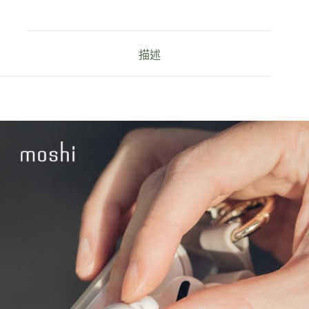
耳
機
充
電
描述
盒
保
護
套
數
量