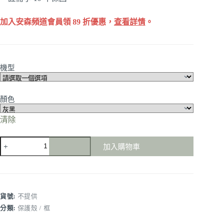
加入安森頻道會員領 89 折優惠，
查看詳情
。
機型
顏色
清除
Moshi
加入購物車
-
Pebbo
for
AirPods
/
Pro
貨號:
不提供
藍
分類:
保護殼 / 框
牙