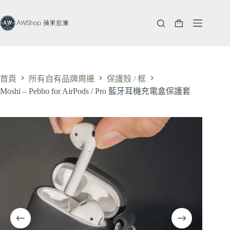
跳
至
購
主
物
要
車
內
容
首頁
所有自有品牌周邊
保護殼 / 框
Moshi – Pebbo for AirPods / Pro 藍牙耳機充電盒保護套