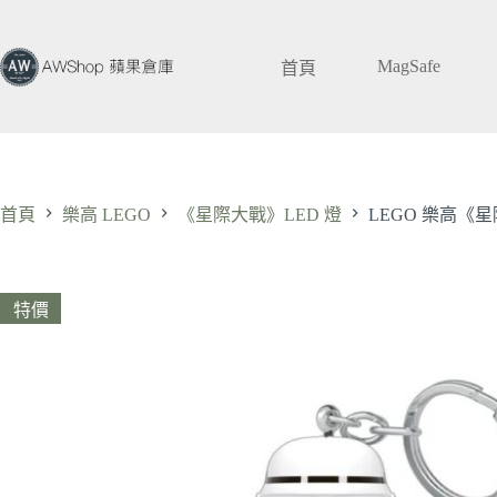
跳
至
MagSafe
主
首頁
要
內
容
首頁
樂高 LEGO
《星際大戰》LED 燈
LEGO 樂高
特價