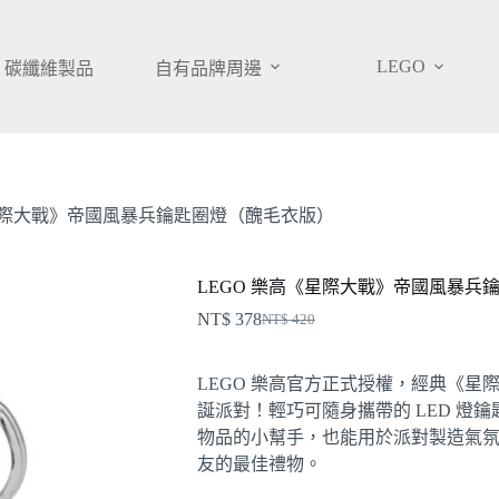
LEGO
碳纖維製品
自有品牌周邊
《星際大戰》帝國風暴兵鑰匙圈燈（醜毛衣版）
LEGO 樂高《星際大戰》帝國風暴兵
NT$
378
NT$
420
原
目
始
前
LEGO 樂高官方正式授權，經典《
價
價
誕派對！輕巧可隨身攜帶的 LED 燈
格：
格：
物品的小幫手，也能用於派對製造氣
NT$ 420。
NT$ 378。
友的最佳禮物。