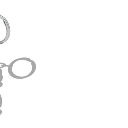
毛
衣
版）
數
量