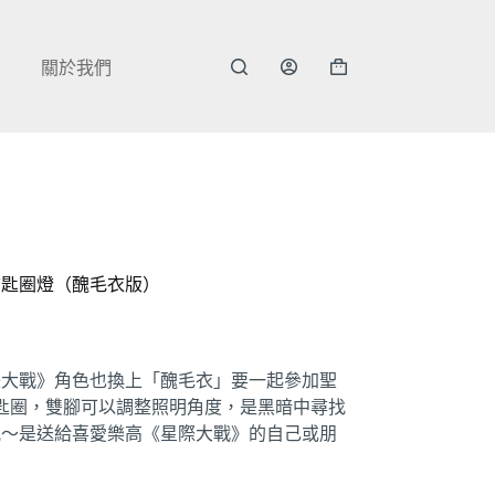
關於我們
購
物
車
鑰匙圈燈（醜毛衣版）
星際大戰》角色也換上「醜毛衣」要一起參加聖
鑰匙圈，雙腳可以調整照明角度，是黑暗中尋找
氛～是送給喜愛樂高《星際大戰》的自己或朋