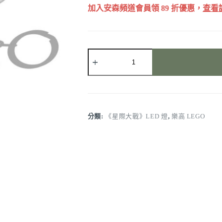
加入安森頻道會員領 89 折優惠，
查看
LEGO
樂
高
《星
際
大
戰》
分類:
《星際大戰》LED 燈
,
樂高 LEGO
帝
國
風
暴
兵
鑰
匙
圈
燈
（醜