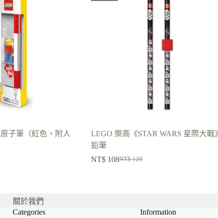
積木原子筆（紅色，附人
LEGO 樂高《STAR WARS 星際大戰
鉛筆
NT$
108
NT$
120
原
目
始
前
價
價
O
格：
格：
關於我們
Categories
Information
0。
8。
NT$ 120。
NT$ 108。