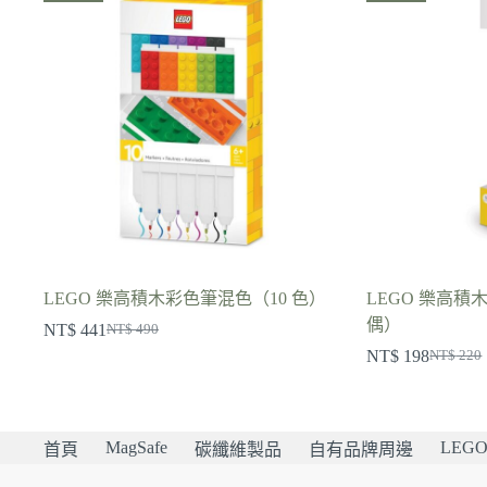
LEGO 樂高積木彩色筆混色（10 色）
LEGO 樂高
偶）
NT$
441
NT$
490
原
目
NT$
198
NT$
220
始
前
原
目
價
價
始
前
格：
格：
價
價
MagSafe
LEG
NT$ 490。
NT$ 441。
格：
格：
首頁
碳纖維製品
自有品牌周邊
NT$ 22
NT$ 19