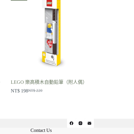
》
LEGO 樂高積木自動鉛筆（附人偶）
NT$
198
NT$
220
原
目
始
前
價
價
格：
格：
NT$ 220。
NT$ 198。
Contact Us