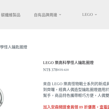
LEGO
碳纖維製品
自有品牌周邊
高科學怪人鑰匙圈燈
LEGO 樂高科學怪人鑰匙圈燈
NT$
378
NT$
420
原
目
始
前
來自 LEGO 樂高怪物戰士系列的新
價
價
到齊囉，經典人偶造型鑰匙圈燈適用
格：
格：
幫手，商品特色攜帶輕巧方便，人偶
NT$ 420。
NT$ 378。
加入安森頻道會員領 89 折優惠，
查看