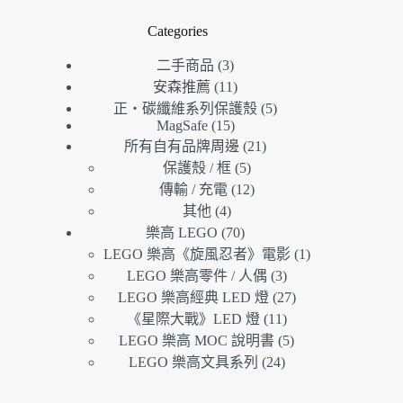
Categories
3
二手商品
3
個
11
安森推薦
11
產
個
5
正・碳纖維系列保護殼
5
品
產
個
15
MagSafe
15
21
個
品
產
所有自有品牌周邊
21
個
5
產
品
保護殼 / 框
5
個
產
12
品
傳輸 / 充電
12
產
個
品
4
其他
4
個
品
產
70
樂高 LEGO
70
產
個
品
1
LEGO 樂高《旋風忍者》電影
1
品
產
個
3
LEGO 樂高零件 / 人偶
3
品
個
產
27
LEGO 樂高經典 LED 燈
27
產
個
品
11
《星際大戰》LED 燈
11
品
個
產
5
LEGO 樂高 MOC 說明書
5
產
個
品
24
LEGO 樂高文具系列
24
個
品
產
產
品