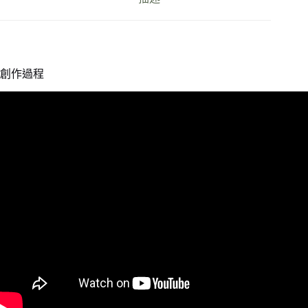
電
底
座
數
量
創作過程