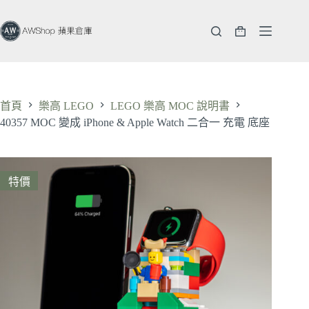
跳
至
購
主
物
要
車
內
容
首頁
樂高 LEGO
LEGO 樂高 MOC 說明書
40357 MOC 變成 iPhone & Apple Watch 二合一 充電 底座
特價