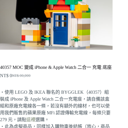
40357 MOC 變成 iPhone & Apple Watch 二合一 充電 底座
NT$
0
NT$
99,999
原
目
始
前
・使用 LEGO 及 IKEA 聯名的 BYGGLEK（40357）組
價
價
裝成 iPhone 及 Apple Watch 二合一充電座，請自備該盒
格：
格：
組和原廠充電線各一條，若沒有額外的線材，也可以使
NT$ 99,999。
NT$ 0。
用我們販售的蘋果原廠 MFi 認證傳輸充電線，每條只要
279 元，請點
這裡
選購。
・此為虛擬商品，同樣加入購物車後結帳（放心，商品