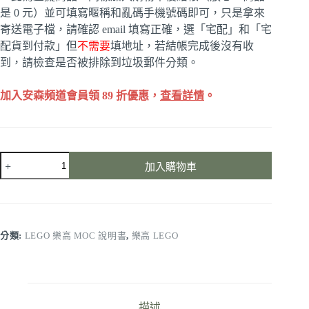
是 0 元）並可填寫暱稱和亂碼手機號碼即可，只是拿來
寄送電子檔，請確認 email 填寫正確，選「宅配」和「宅
配貨到付款」但
不需要
填地址，若結帳完成後沒有收
到，請檢查是否被排除到垃圾郵件分類。
加入安森頻道會員領 89 折優惠，
查看詳情
。
40357
加入購物車
MOC
變
成
iPhone
&
Apple
分類:
LEGO 樂高 MOC 說明書
,
樂高 LEGO
Watch
二
合
一
充
描述